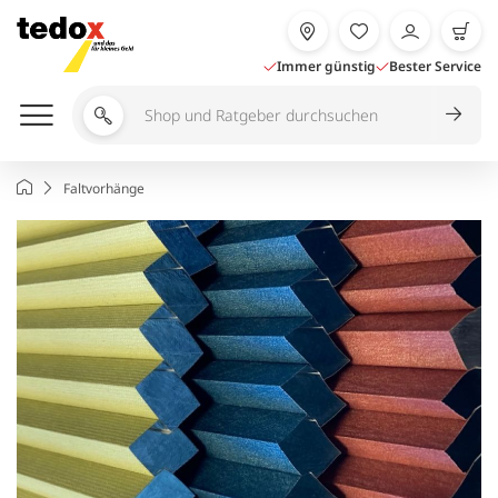
Zum
Inhalt
springen
Immer günstig
Bester Service
Shop
und
Ratgeber
Startseite
Faltvorhänge
durchsuchen