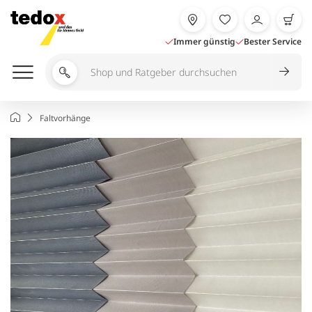
Zum
Inhalt
springen
Immer günstig
Bester Service
Shop
und
Ratgeber
Startseite
Faltvorhänge
durchsuchen