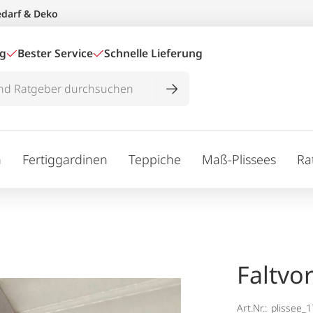
edarf & Deko
ig
Bester Service
Schnelle Lieferung
n
Fertiggardinen
Teppiche
Maß-Plissees
Ra
Faltvo
Art.Nr.:
plissee_