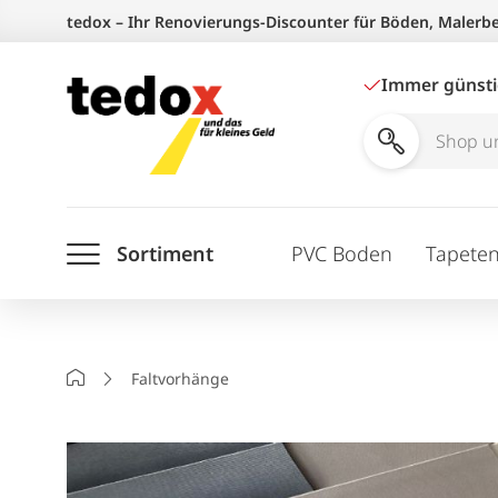
Zum
tedox – Ihr Renovierungs-Discounter für Böden, Malerb
Inhalt
springen
Immer günst
Shop
und
Ratgeber
Sortiment
PVC Boden
Tapete
durchsuchen
Startseite
Faltvorhänge