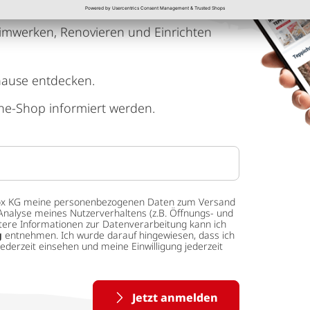
imwerken, Renovieren und Einrichten
hause entdecken.
ne-Shop informiert werden.
 tedox KG meine personenbezogenen Daten zum Versand
Analyse meines Nutzerverhaltens (z.B. Öffnungs- und
eitere Informationen zur Datenverarbeitung kann ich
g
entnehmen. Ich wurde darauf hingewiesen, dass ich
ederzeit einsehen und meine Einwilligung jederzeit
Jetzt anmelden