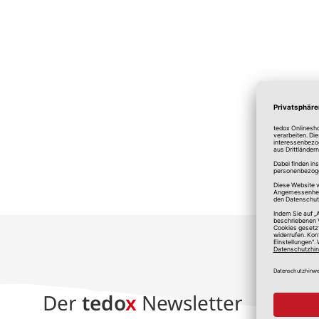
*A
Der
tedo
x
Newsletter