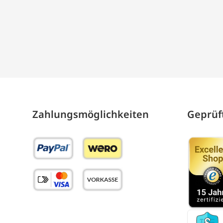
Zahlungs­möglich­keiten
Geprüft