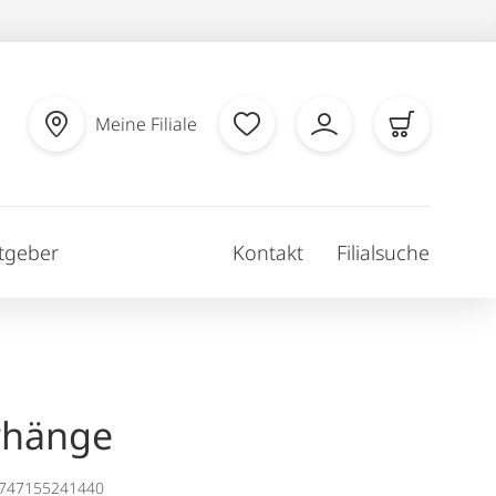
Meine Filiale
tgeber
Kontakt
Filialsuche
rhänge
1747155241440