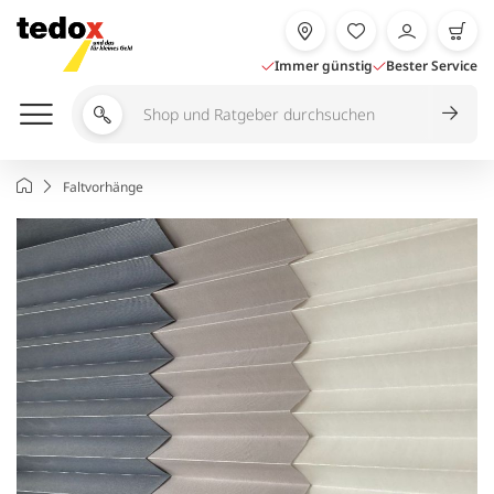
Zum
Inhalt
springen
Immer günstig
Bester Service
Shop
und
Ratgeber
Startseite
Faltvorhänge
durchsuchen