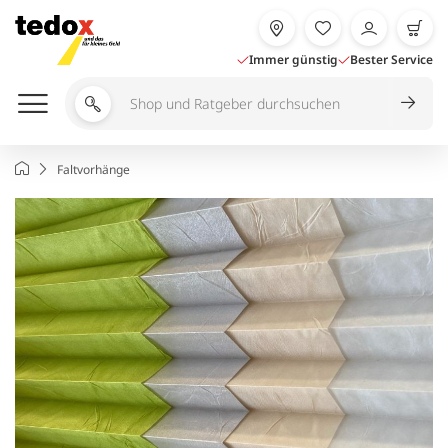
Zum
Inhalt
springen
Immer günstig
Bester Service
Shop
und
Ratgeber
Startseite
Faltvorhänge
durchsuchen