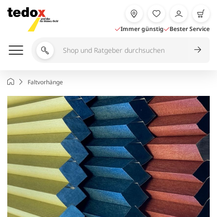
Zum
Inhalt
springen
Immer günstig
Bester Service
Shop
und
Ratgeber
Startseite
Faltvorhänge
durchsuchen