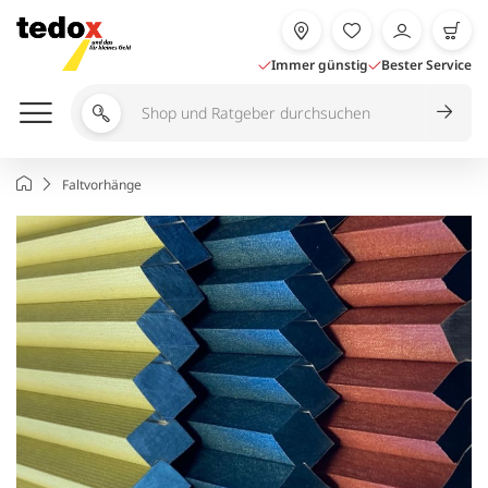
Zum
Inhalt
springen
Immer günstig
Bester Service
Shop
und
Ratgeber
Startseite
Faltvorhänge
durchsuchen