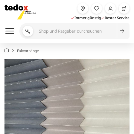
Zum
Inhalt
springen
Immer günstig
Bester Service
Shop
und
Ratgeber
Startseite
Faltvorhänge
durchsuchen