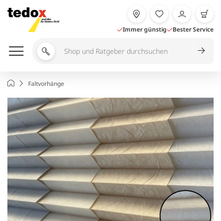
Zum
Inhalt
springen
Immer günstig
Bester Service
Shop
und
Ratgeber
Startseite
Faltvorhänge
durchsuchen