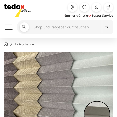
Zum
Inhalt
springen
Immer günstig
Bester Service
Shop
und
Ratgeber
Startseite
Faltvorhänge
durchsuchen