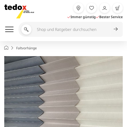
Zum
Inhalt
springen
Immer günstig
Bester Service
Shop
und
Ratgeber
Startseite
Faltvorhänge
durchsuchen