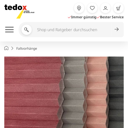
Zum
Inhalt
springen
Immer günstig
Bester Service
Shop
und
Ratgeber
Startseite
Faltvorhänge
durchsuchen