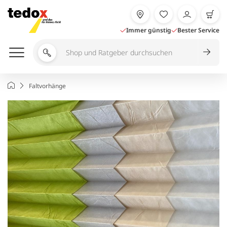
Zum
Inhalt
springen
Immer günstig
Bester Service
Shop
und
Ratgeber
Startseite
Faltvorhänge
durchsuchen