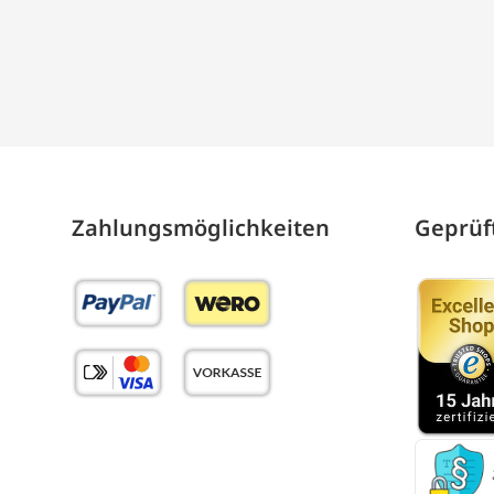
Zahlungs­möglich­keiten
Geprüft