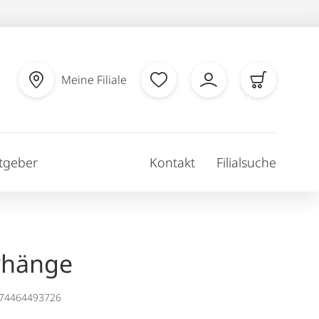
Meine Filiale
tgeber
Kontakt
Filialsuche
rhänge
174464493726