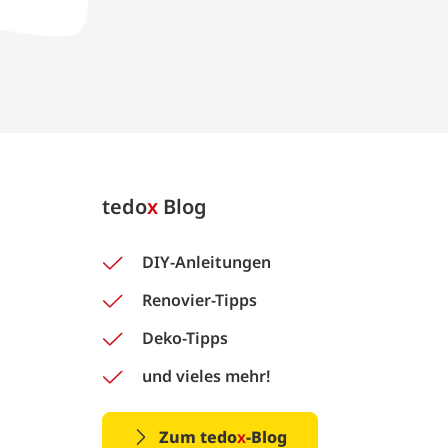
tedo
x
Blog
DIY-Anleitungen
Renovier-Tipps
Deko-Tipps
und vieles mehr!
Zum tedo
x
-Blog