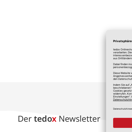
*A
Der
tedo
x
Newsletter