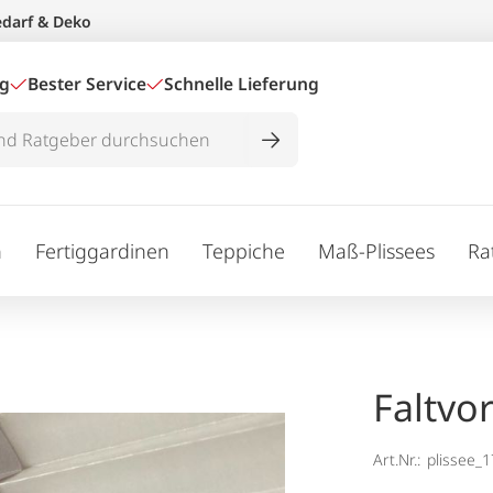
edarf & Deko
ig
Bester Service
Schnelle Lieferung
n
Fertiggardinen
Teppiche
Maß-Plissees
Ra
Faltvo
Art.Nr.:
plissee_