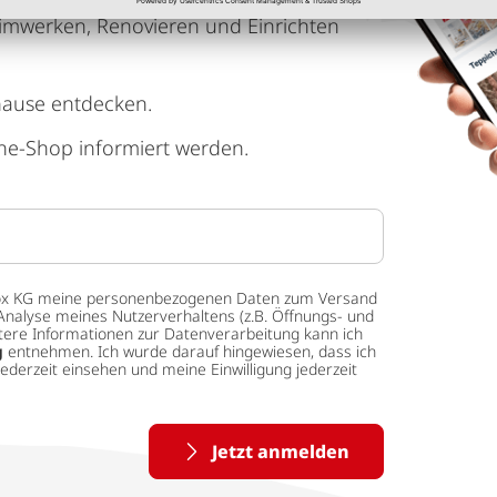
imwerken, Renovieren und Einrichten
hause entdecken.
ne-Shop informiert werden.
 tedox KG meine personenbezogenen Daten zum Versand
Analyse meines Nutzerverhaltens (z.B. Öffnungs- und
eitere Informationen zur Datenverarbeitung kann ich
g
entnehmen. Ich wurde darauf hingewiesen, dass ich
ederzeit einsehen und meine Einwilligung jederzeit
Jetzt anmelden