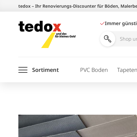
Zum
tedox – Ihr Renovierungs-Discounter für Böden, Malerb
Inhalt
springen
Immer günst
Shop
und
Ratgeber
Sortiment
PVC Boden
Tapete
durchsuchen