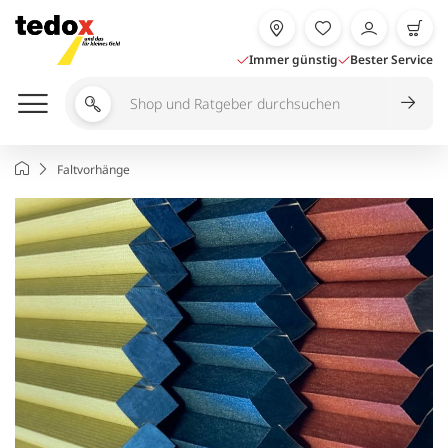
Zum
Inhalt
springen
Immer günstig
Bester Service
Shop
und
Ratgeber
Startseite
Faltvorhänge
durchsuchen