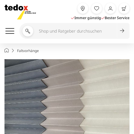
Zum
Inhalt
springen
Immer günstig
Bester Service
Shop
und
Ratgeber
Startseite
Faltvorhänge
durchsuchen