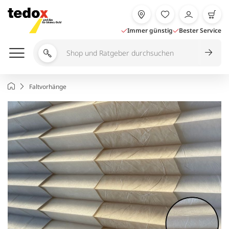
Zum
Inhalt
springen
Immer günstig
Bester Service
Shop
und
Ratgeber
Startseite
Faltvorhänge
durchsuchen