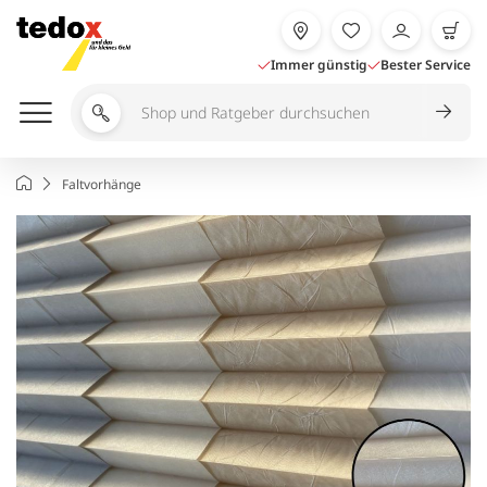
Zum
Inhalt
springen
Immer günstig
Bester Service
Shop
und
Ratgeber
Startseite
Faltvorhänge
durchsuchen