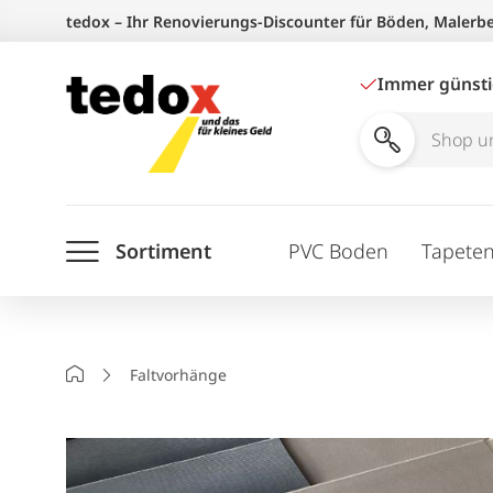
Zum
tedox – Ihr Renovierungs-Discounter für Böden, Malerb
Inhalt
springen
Immer günst
Shop
und
Ratgeber
Sortiment
PVC Boden
Tapete
durchsuchen
Startseite
Faltvorhänge