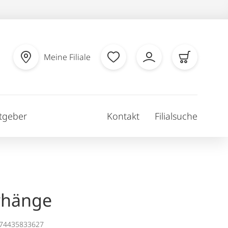
Meine Filiale
tgeber
Kontakt
Filialsuche
rhänge
174435833627