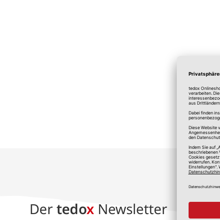
*A
Der
tedo
x
Newsletter