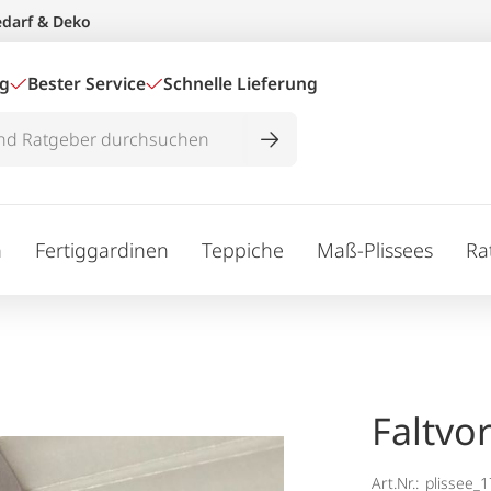
edarf & Deko
ig
Bester Service
Schnelle Lieferung
n
Fertiggardinen
Teppiche
Maß-Plissees
Ra
Faltvo
Art.Nr.:
plissee_