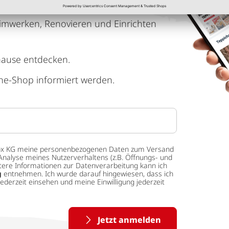
imwerken, Renovieren und Einrichten
hause entdecken.
ne-Shop informiert werden.
 tedox KG meine personenbezogenen Daten zum Versand
Analyse meines Nutzerverhaltens (z.B. Öffnungs- und
eitere Informationen zur Datenverarbeitung kann ich
g
entnehmen. Ich wurde darauf hingewiesen, dass ich
ederzeit einsehen und meine Einwilligung jederzeit
Jetzt anmelden