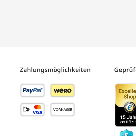
Zahlungs­möglich­keiten
Geprüft