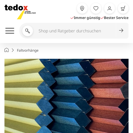
Zum
Inhalt
springen
Immer günstig
Bester Service
Shop
und
Ratgeber
Startseite
Faltvorhänge
durchsuchen