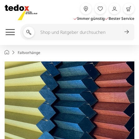
Zum
Inhalt
springen
Immer günstig
Bester Service
Shop
und
Ratgeber
Startseite
Faltvorhänge
durchsuchen