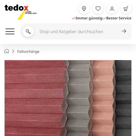
Zum
Inhalt
springen
Immer günstig
Bester Service
Shop
und
Ratgeber
Startseite
Faltvorhänge
durchsuchen