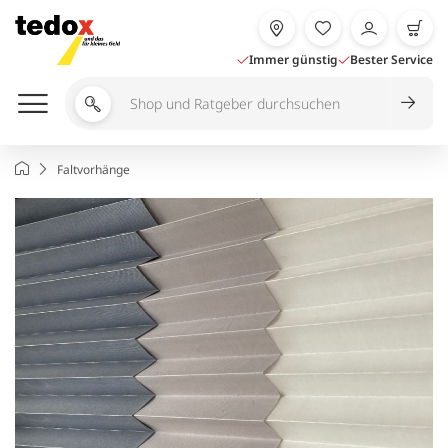
Zum
Inhalt
springen
Immer günstig
Bester Service
Shop
und
Ratgeber
Startseite
Faltvorhänge
durchsuchen