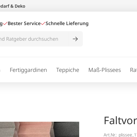
edarf & Deko
ig
Bester Service
Schnelle Lieferung
n
Fertiggardinen
Teppiche
Maß-Plissees
Ra
Faltvo
Art.Nr.:
plissee_