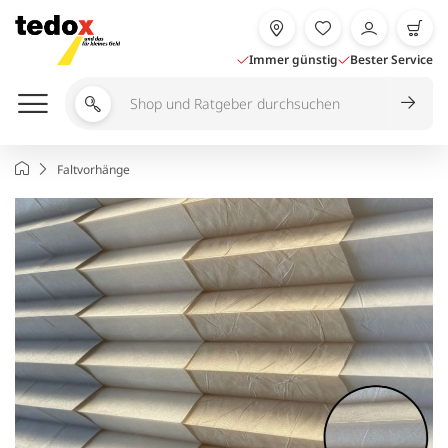
Zum
Inhalt
springen
Immer günstig
Bester Service
Shop
und
Ratgeber
Startseite
Faltvorhänge
durchsuchen