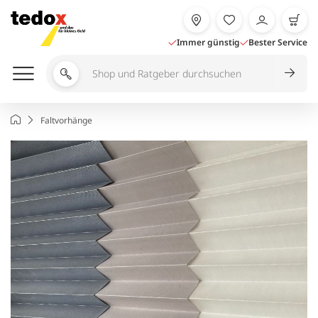
Zum
Inhalt
springen
Immer günstig
Bester Service
Shop
und
Ratgeber
Startseite
Faltvorhänge
durchsuchen