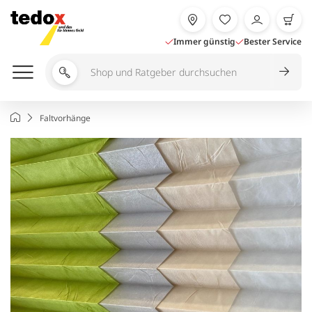
Zum
Inhalt
springen
Immer günstig
Bester Service
Shop
und
Ratgeber
Startseite
Faltvorhänge
durchsuchen