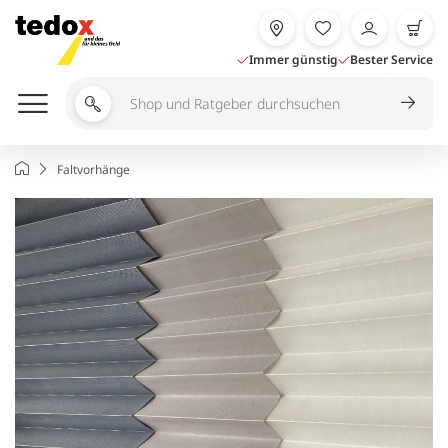
Zum
Inhalt
springen
Immer günstig
Bester Service
Shop
und
Ratgeber
Startseite
Faltvorhänge
durchsuchen