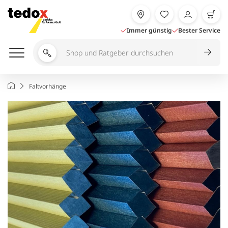
Zum
Inhalt
springen
Immer günstig
Bester Service
Shop
und
Ratgeber
Startseite
Faltvorhänge
durchsuchen