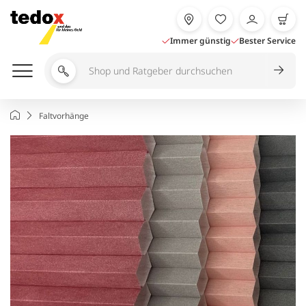
Zum
Inhalt
springen
Immer günstig
Bester Service
Shop
und
Ratgeber
Startseite
Faltvorhänge
durchsuchen