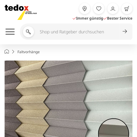
Zum
Inhalt
springen
Immer günstig
Bester Service
Shop
und
Ratgeber
Startseite
Faltvorhänge
durchsuchen