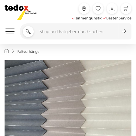
Zum
Inhalt
springen
Immer günstig
Bester Service
Shop
und
Ratgeber
Startseite
Faltvorhänge
durchsuchen