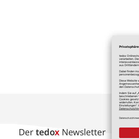
*A
Der
tedo
x
Newsletter