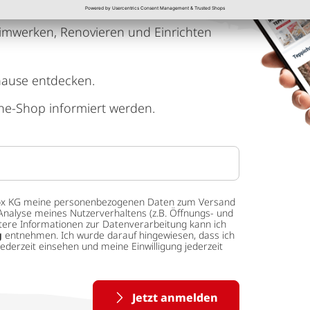
imwerken, Renovieren und Einrichten
hause entdecken.
ne-Shop informiert werden.
 tedox KG meine personenbezogenen Daten zum Versand
Analyse meines Nutzerverhaltens (z.B. Öffnungs- und
eitere Informationen zur Datenverarbeitung kann ich
g
entnehmen. Ich wurde darauf hingewiesen, dass ich
ederzeit einsehen und meine Einwilligung jederzeit
Jetzt anmelden