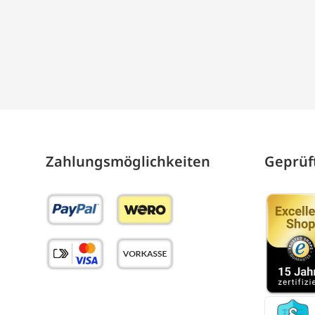
Zahlungs­möglich­keiten
Geprüft