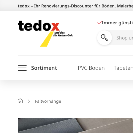
Zum
tedox – Ihr Renovierungs-Discounter für Böden, Malerb
Inhalt
springen
Immer günst
Shop
und
Ratgeber
Sortiment
PVC Boden
Tapete
durchsuchen
Startseite
Faltvorhänge