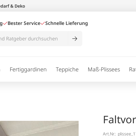
edarf & Deko
ig
Bester Service
Schnelle Lieferung
n
Fertiggardinen
Teppiche
Maß-Plissees
Ra
Faltvo
Art.Nr.:
plissee_