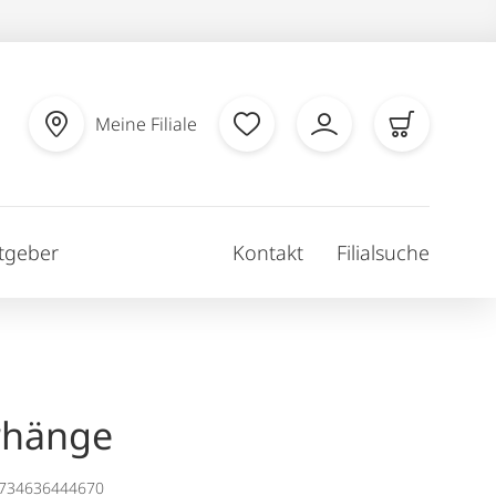
Meine Filiale
tgeber
Kontakt
Filialsuche
rhänge
1734636444670