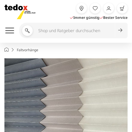
Zum
Inhalt
springen
Immer günstig
Bester Service
Shop
und
Ratgeber
Startseite
Faltvorhänge
durchsuchen