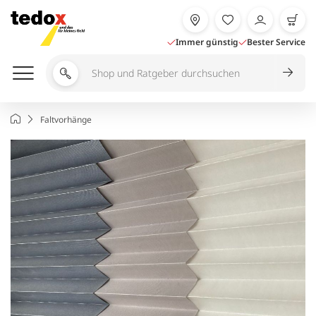
Zum
Inhalt
springen
Immer günstig
Bester Service
Shop
und
Ratgeber
Startseite
Faltvorhänge
durchsuchen