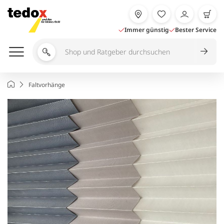
Zum
Inhalt
springen
Immer günstig
Bester Service
Shop
und
Ratgeber
Startseite
Faltvorhänge
durchsuchen