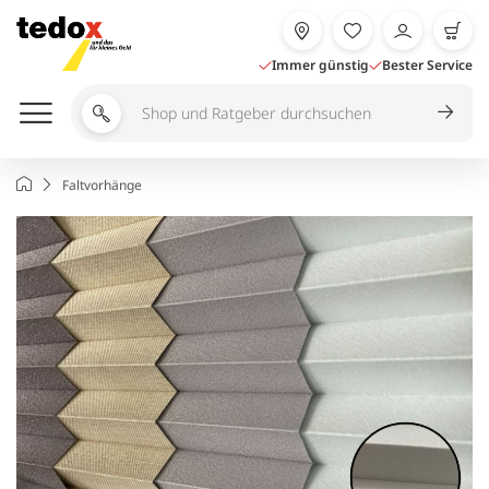
Zum
Inhalt
springen
Immer günstig
Bester Service
Shop
und
Ratgeber
Startseite
Faltvorhänge
durchsuchen