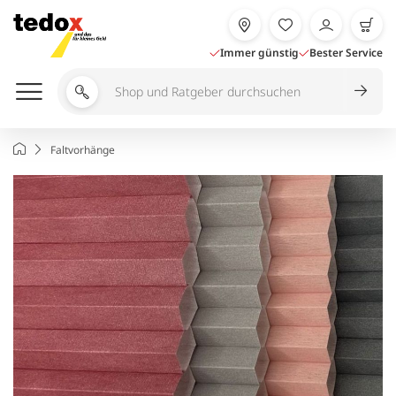
Zum
Inhalt
springen
Immer günstig
Bester Service
Shop
und
Ratgeber
Startseite
Faltvorhänge
durchsuchen