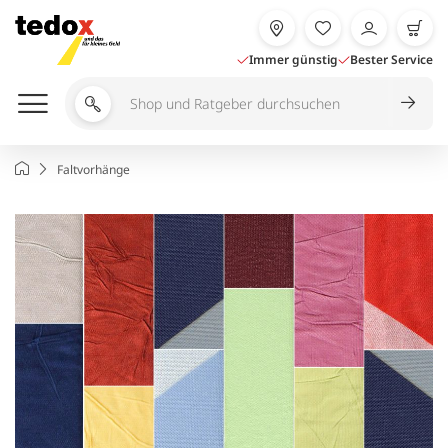
Zum
Inhalt
springen
Immer günstig
Bester Service
Shop
und
Ratgeber
Startseite
Faltvorhänge
durchsuchen