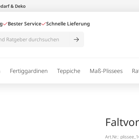
edarf & Deko
ig
Bester Service
Schnelle Lieferung
n
Fertiggardinen
Teppiche
Maß-Plissees
Ra
Faltvo
Art.Nr.:
plissee_