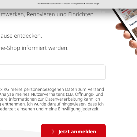
imwerken, Renovieren und Einrichten
hause entdecken.
ne-Shop informiert werden.
 tedox KG meine personenbezogenen Daten zum Versand
Analyse meines Nutzerverhaltens (z.B. Öffnungs- und
eitere Informationen zur Datenverarbeitung kann ich
g
entnehmen. Ich wurde darauf hingewiesen, dass ich
ederzeit einsehen und meine Einwilligung jederzeit
Jetzt anmelden