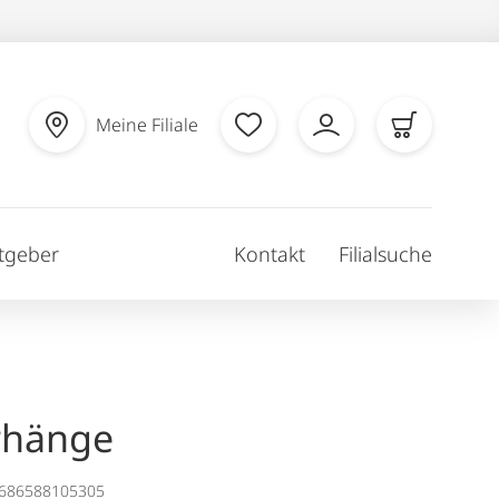
Meine Filiale
tgeber
Kontakt
Filialsuche
rhänge
1686588105305