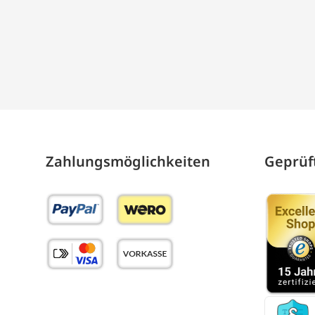
Zahlungs­möglich­keiten
Geprüft