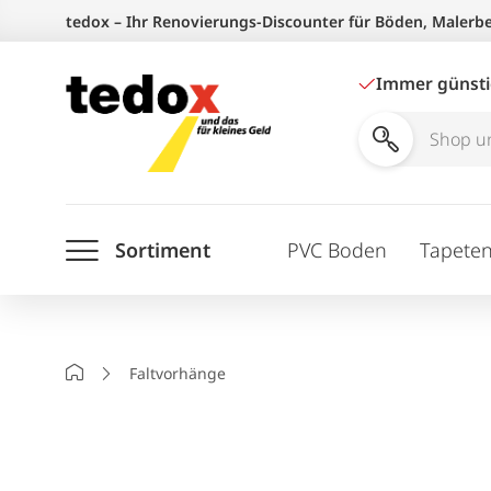
Zum
tedox – Ihr Renovierungs-Discounter für Böden, Malerb
Inhalt
springen
Immer günst
Shop
und
Ratgeber
Sortiment
PVC Boden
Tapete
durchsuchen
Startseite
Faltvorhänge