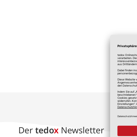
*A
Der
tedo
x
Newsletter