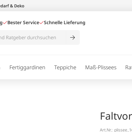
edarf & Deko
ig
Bester Service
Schnelle Lieferung
n
Fertiggardinen
Teppiche
Maß-Plissees
Ra
Faltvo
Art.Nr.:
plissee_