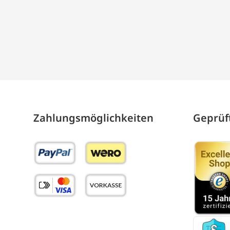
Zahlungs­möglich­keiten
Geprüft