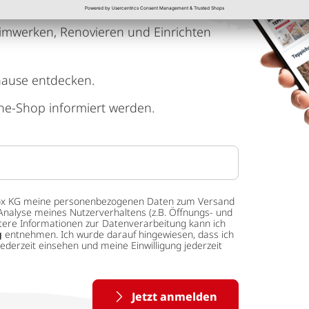
imwerken, Renovieren und Einrichten
hause entdecken.
ne-Shop informiert werden.
 tedox KG meine personenbezogenen Daten zum Versand
Analyse meines Nutzerverhaltens (z.B. Öffnungs- und
eitere Informationen zur Datenverarbeitung kann ich
g
entnehmen. Ich wurde darauf hingewiesen, dass ich
ederzeit einsehen und meine Einwilligung jederzeit
Jetzt anmelden