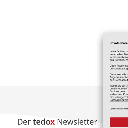
*A
Der
tedo
x
Newsletter