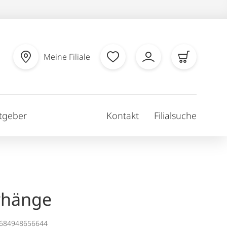
Meine Filiale
tgeber
Kontakt
Filialsuche
rhänge
1684948656644