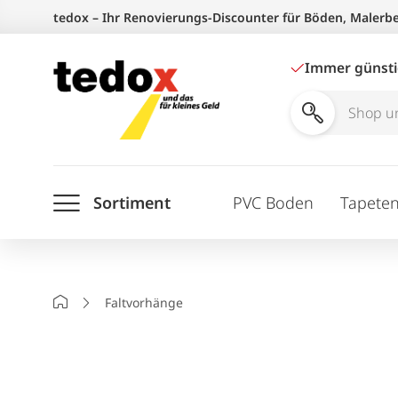
Zum
tedox – Ihr Renovierungs-Discounter für Böden, Malerb
Inhalt
springen
Immer günst
Shop
und
Ratgeber
Sortiment
PVC Boden
Tapete
durchsuchen
Startseite
Faltvorhänge