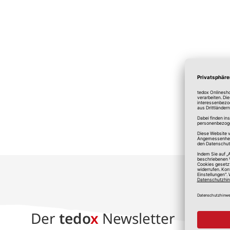
*A
Der
tedo
x
Newsletter