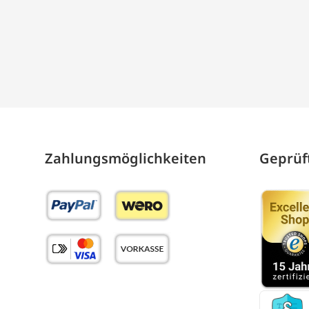
Zahlungs­möglich­keiten
Geprüft