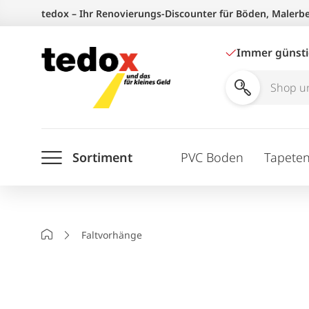
Zum
tedox – Ihr Renovierungs-Discounter für Böden, Malerb
Inhalt
springen
Immer günst
Shop
und
Ratgeber
Sortiment
PVC Boden
Tapete
durchsuchen
Startseite
Faltvorhänge