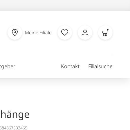
Meine Filiale
tgeber
Kontakt
Filialsuche
rhänge
1684867533465