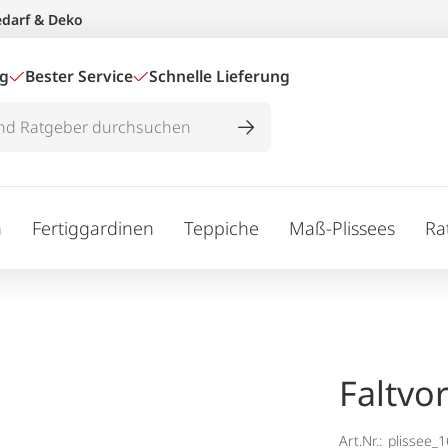
edarf & Deko
ig
Bester Service
Schnelle Lieferung
n
Fertiggardinen
Teppiche
Maß-Plissees
Ra
Faltvo
Art.Nr.:
plissee_