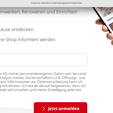
imwerken, Renovieren und Einrichten
hause entdecken.
ne-Shop informiert werden.
 tedox KG meine personenbezogenen Daten zum Versand
Analyse meines Nutzerverhaltens (z.B. Öffnungs- und
eitere Informationen zur Datenverarbeitung kann ich
g
entnehmen. Ich wurde darauf hingewiesen, dass ich
ederzeit einsehen und meine Einwilligung jederzeit
Jetzt anmelden