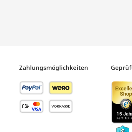
Zahlungs­möglich­keiten
Geprüft