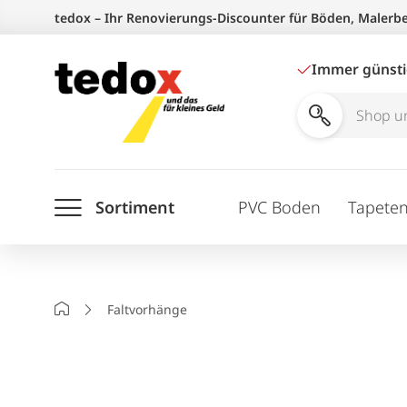
Zum
tedox – Ihr Renovierungs-Discounter für Böden, Malerb
Inhalt
springen
Immer günst
Shop
und
Ratgeber
Sortiment
PVC Boden
Tapete
durchsuchen
Startseite
Faltvorhänge