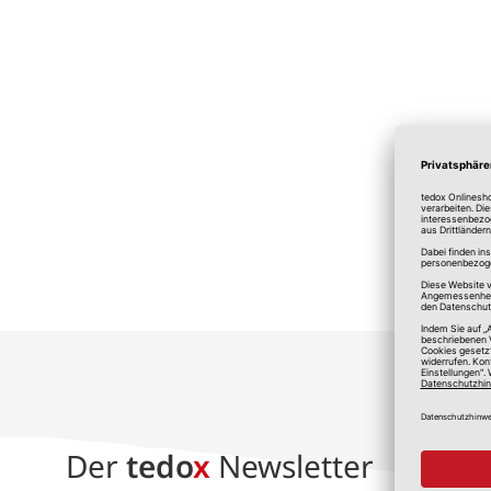
*A
Der
tedo
x
Newsletter