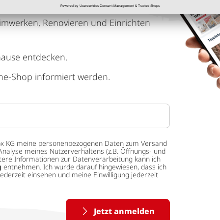
imwerken, Renovieren und Einrichten
hause entdecken.
ne-Shop informiert werden.
 tedox KG meine personenbezogenen Daten zum Versand
Analyse meines Nutzerverhaltens (z.B. Öffnungs- und
eitere Informationen zur Datenverarbeitung kann ich
g
entnehmen. Ich wurde darauf hingewiesen, dass ich
ederzeit einsehen und meine Einwilligung jederzeit
Jetzt anmelden