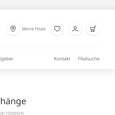
Meine Filiale
tgeber
Kontakt
Filialsuche
rhänge
1681750584545