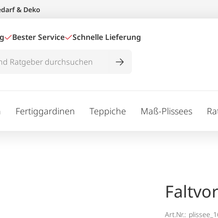
edarf & Deko
ig
Bester Service
Schnelle Lieferung
n
Fertiggardinen
Teppiche
Maß-Plissees
Ra
Faltvo
Art.Nr.:
plissee_