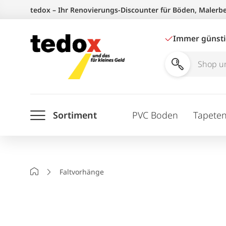
Zum
tedox – Ihr Renovierungs-Discounter für Böden, Malerb
Inhalt
springen
Immer günst
Shop
und
Ratgeber
Sortiment
PVC Boden
Tapete
durchsuchen
Startseite
Faltvorhänge