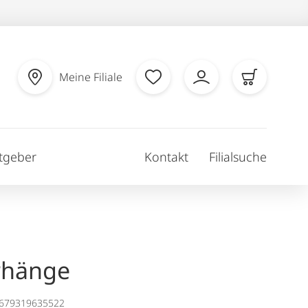
Meine Filiale
tgeber
Kontakt
Filialsuche
rhänge
1679319635522