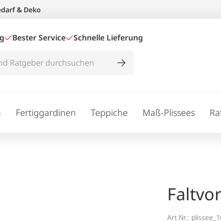
edarf & Deko
ig
Bester Service
Schnelle Lieferung
n
Fertiggardinen
Teppiche
Maß-Plissees
Ra
Faltvo
Art.Nr.:
plissee_