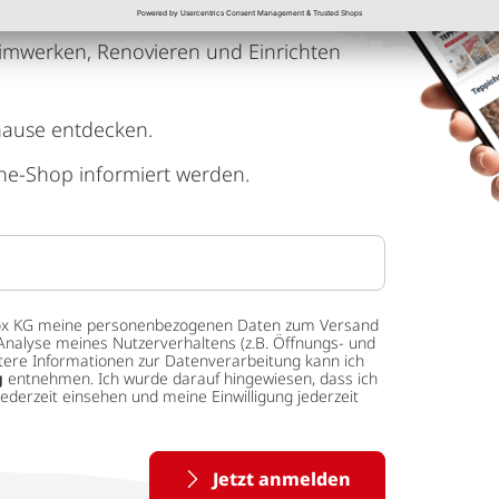
imwerken, Renovieren und Einrichten
hause entdecken.
ne-Shop informiert werden.
 tedox KG meine personenbezogenen Daten zum Versand
Analyse meines Nutzerverhaltens (z.B. Öffnungs- und
eitere Informationen zur Datenverarbeitung kann ich
g
entnehmen. Ich wurde darauf hingewiesen, dass ich
ederzeit einsehen und meine Einwilligung jederzeit
Jetzt anmelden