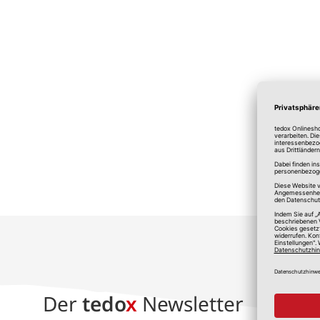
*A
Der
tedo
x
Newsletter