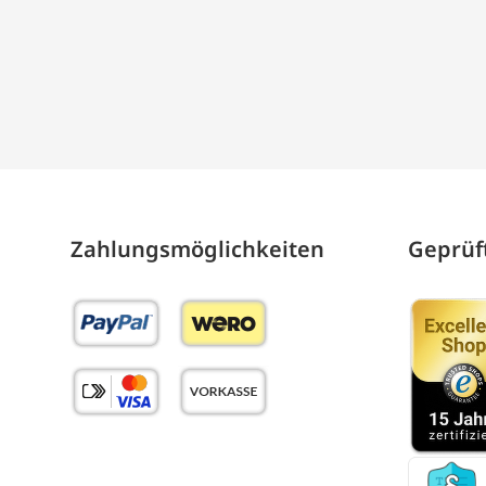
Zahlungs­möglich­keiten
Geprüft