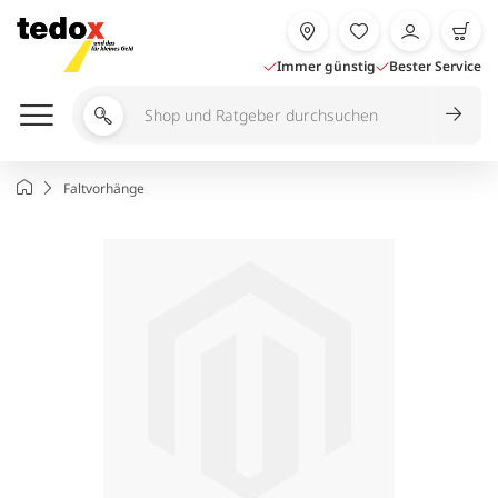
Zum
Inhalt
springen
Immer günstig
Bester Service
Shop
und
Ratgeber
Startseite
Faltvorhänge
durchsuchen