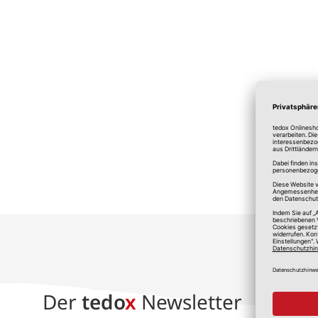
*A
Der
tedo
x
Newsletter