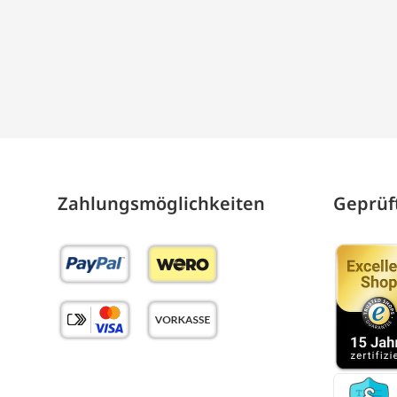
Zahlungs­möglich­keiten
Geprüft