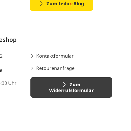
Zum tedo
x
-Blog
neshop
12
Kontaktformular
Retourenanfrage
e
6:30 Uhr
Zum
Widerrufsformular