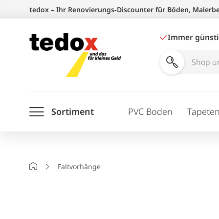
Zum
tedox – Ihr Renovierungs-Discounter für Böden, Malerb
Inhalt
springen
Immer günst
Shop
und
Ratgeber
Sortiment
PVC Boden
Tapete
durchsuchen
Startseite
Faltvorhänge