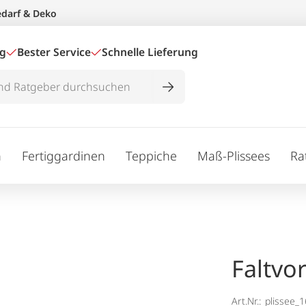
edarf & Deko
ig
Bester Service
Schnelle Lieferung
n
Fertiggardinen
Teppiche
Maß-Plissees
Ra
Faltvo
Art.Nr.:
plissee_