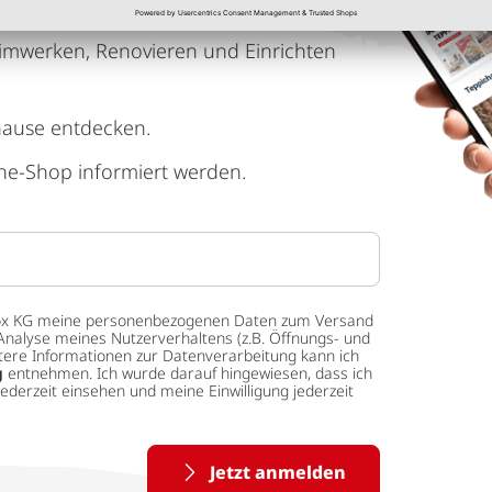
imwerken, Renovieren und Einrichten
hause entdecken.
ne-Shop informiert werden.
 tedox KG meine personenbezogenen Daten zum Versand
Analyse meines Nutzerverhaltens (z.B. Öffnungs- und
eitere Informationen zur Datenverarbeitung kann ich
g
entnehmen. Ich wurde darauf hingewiesen, dass ich
ederzeit einsehen und meine Einwilligung jederzeit
Jetzt anmelden