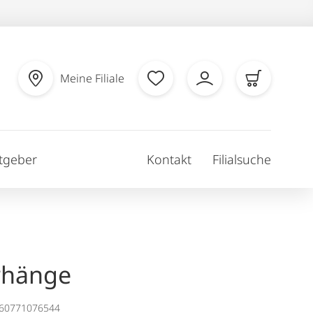
Meine Filiale
tgeber
Kontakt
Filialsuche
rhänge
160771076544