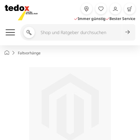
Zum
Inhalt
springen
Immer günstig
Bester Service
Shop
und
Ratgeber
Startseite
Faltvorhänge
durchsuchen