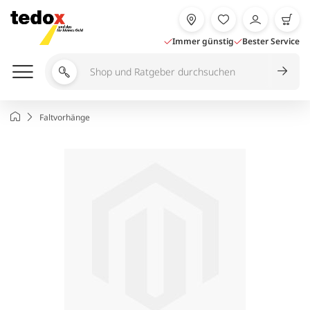
Zum
Inhalt
springen
Immer günstig
Bester Service
Shop
und
Ratgeber
Startseite
Faltvorhänge
durchsuchen