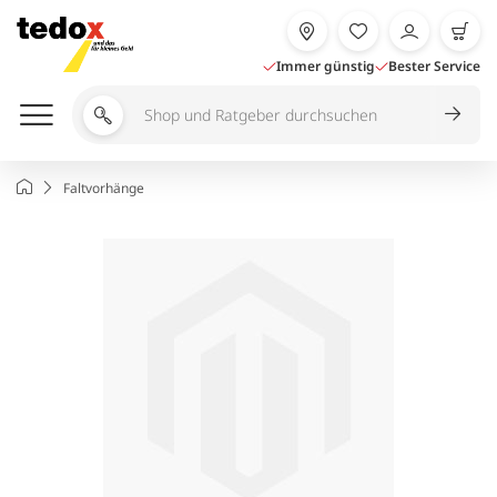
Zum
Inhalt
springen
Immer günstig
Bester Service
Shop
und
Ratgeber
Startseite
Faltvorhänge
durchsuchen