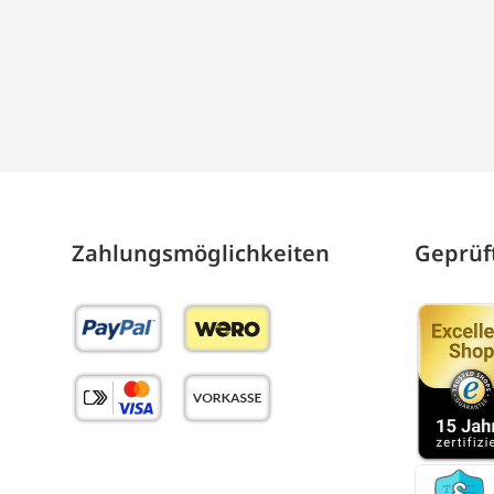
Zahlungs­möglich­keiten
Geprüft