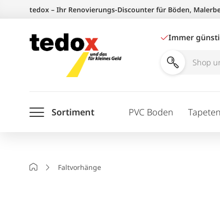
Zum
tedox – Ihr Renovierungs-Discounter für Böden, Malerb
Inhalt
springen
Immer günst
Shop
und
Ratgeber
Sortiment
PVC Boden
Tapete
durchsuchen
Startseite
Faltvorhänge