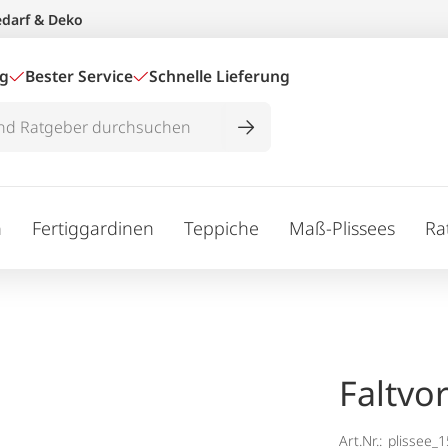
edarf & Deko
ig
Bester Service
Schnelle Lieferung
n
Fertiggardinen
Teppiche
Maß-Plissees
Ra
Faltvo
Art.Nr.:
plissee_