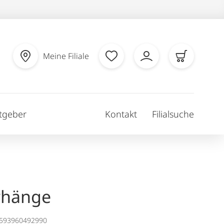
Meine Filiale
tgeber
Kontakt
Filialsuche
rhänge
1593960492990