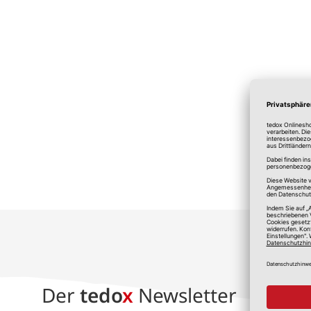
*A
Der
tedo
x
Newsletter