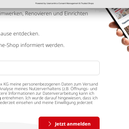
imwerken, Renovieren und Einrichten
hause entdecken.
ne-Shop informiert werden.
 tedox KG meine personenbezogenen Daten zum Versand
Analyse meines Nutzerverhaltens (z.B. Öffnungs- und
eitere Informationen zur Datenverarbeitung kann ich
g
entnehmen. Ich wurde darauf hingewiesen, dass ich
ederzeit einsehen und meine Einwilligung jederzeit
Jetzt anmelden